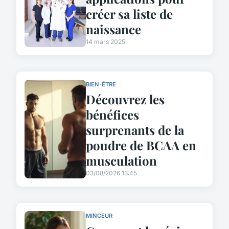
créer sa liste de
naissance
14 mars 2025
BIEN-ÊTRE
Découvrez les
bénéfices
surprenants de la
poudre de BCAA en
musculation
03/08/2026 13:45
MINCEUR