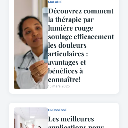
MALADIE
Découvrez comment
la thérapie par
lumière rouge
soulage efficacement
les douleurs
articulaires :
avantages et
bénéfices à
connaître!
15 mars 2025
GROSSESSE
Les meilleures
applications pour