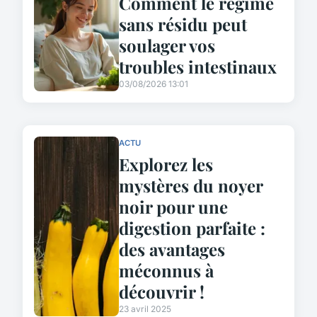
Comment le régime
sans résidu peut
soulager vos
troubles intestinaux
03/08/2026 13:01
ACTU
Explorez les
mystères du noyer
noir pour une
digestion parfaite :
des avantages
méconnus à
découvrir !
23 avril 2025