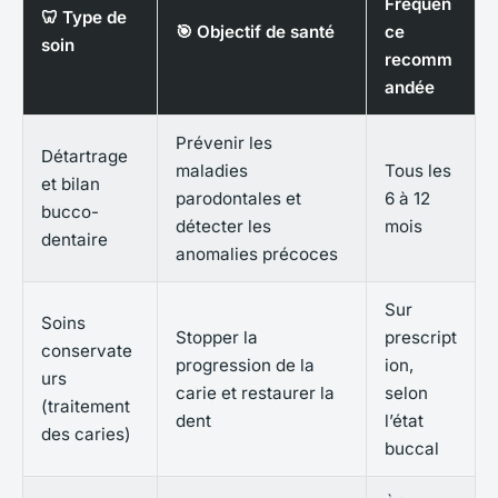
Fréquen
🦷 Type de
🎯 Objectif de santé
ce
soin
recomm
andée
Prévenir les
Détartrage
maladies
Tous les
et bilan
parodontales et
6 à 12
bucco-
détecter les
mois
dentaire
anomalies précoces
Sur
Soins
Stopper la
prescript
conservate
progression de la
ion,
urs
carie et restaurer la
selon
(traitement
dent
l’état
des caries)
buccal