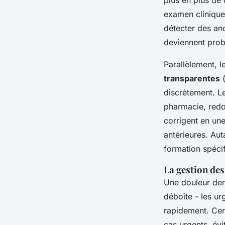
examen clinique
détecter des ano
deviennent prob
Parallèlement, 
transparentes
(
discrètement. L
pharmacie, redo
corrigent en un
antérieures. Aut
formation spécif
La gestion des
Une douleur dent
déboîte - les ur
rapidement. Cer
cas urgents, évi