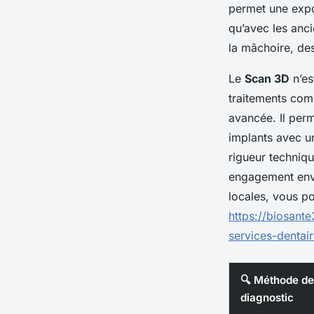
permet une expo
qu’avec les anci
la mâchoire, des
Le
Scan 3D
n’es
traitements com
avancée. Il perm
implants avec un
rigueur techniqu
engagement enve
locales, vous po
https://biosant
services-dentai
🔍 Méthode de
diagnostic