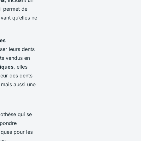
ui permet de
vant qu’elles ne
res
ser leurs dents
its vendus en
miques
, elles
leur des dents
 mais aussi une
rothèse qui se
épondre
iques pour les
res.