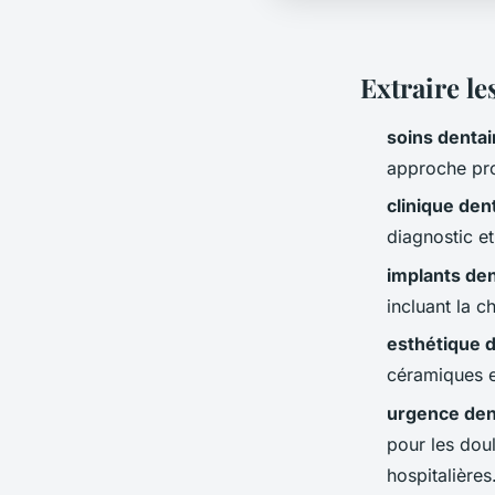
Extraire le
soins denta
approche proa
clinique den
diagnostic et
implants den
incluant la c
esthétique d
céramiques et
urgence den
pour les dou
hospitalières