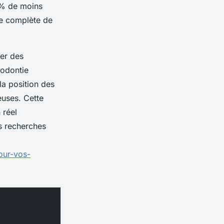
 % de moins
le complète de
ier des
hodontie
la position des
euses. Cette
 réel
s recherches
our-vos-