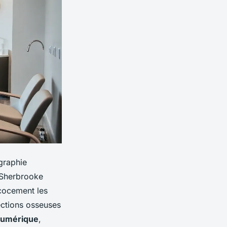
ographie
à Sherbrooke
écocement les
fections osseuses
numérique
,