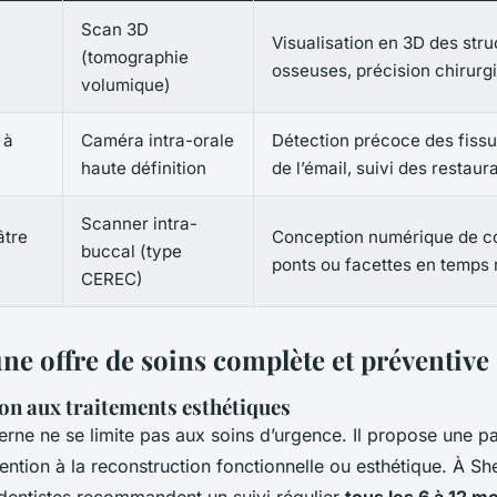
Scan 3D
Visualisation en 3D des stru
(tomographie
osseuses, précision chirurg
volumique)
 à
Caméra intra-orale
Détection précoce des fissu
haute définition
de l’émail, suivi des restaur
Scanner intra-
âtre
Conception numérique de c
buccal (type
ponts ou facettes en temps 
CEREC)
une offre de soins complète et préventive
ion aux traitements esthétiques
rne ne se limite pas aux soins d’urgence. Il propose une p
vention à la reconstruction fonctionnelle ou esthétique. À S
 dentistes recommandent un suivi régulier
tous les 6 à 12 mo