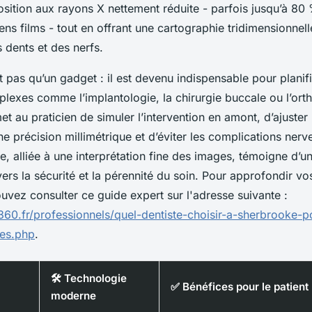
sition aux rayons X nettement réduite - parfois jusqu’à 80
ens films - tout en offrant une cartographie tridimensionnel
 dents et des nerfs.
t pas qu’un gadget : il est devenu indispensable pour planif
plexes comme l’implantologie, la chirurgie buccale ou l’ort
et au praticien de simuler l’intervention en amont, d’ajuster 
e précision millimétrique et d’éviter les complications nerv
e, alliée à une interprétation fine des images, témoigne d’un
rs la sécurité et la pérennité du soin. Pour approfondir vo
uvez consulter ce guide expert sur l'adresse suivante :
e360.fr/professionnels/quel-dentiste-choisir-a-sherbrooke-p
res.php
.
🛠️ Technologie
✅ Bénéfices pour le patient
moderne