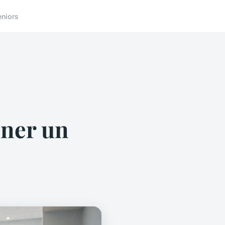
eniors
nner un
e