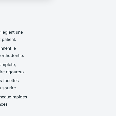
ilégient une
 patient.
onnent le
'orthodontie.
omplète,
ire rigoureux.
s facettes
 sourire.
neaux rapides
nces