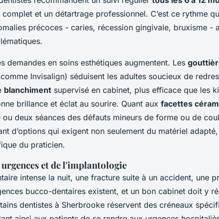
 complet et un détartrage professionnel. C’est ce rythme q
malies précoces - caries, récession gingivale, bruxisme - a
lématiques.
les demandes en soins esthétiques augmentent. Les
gouttiè
comme Invisalign) séduisent les adultes soucieux de redres
e
blanchiment
supervisé en cabinet, plus efficace que les k
nne brillance et éclat au sourire. Quant aux
facettes céra
e ou deux séances des défauts mineurs de forme ou de cou
ant d’options qui exigent non seulement du matériel adapté,
ique du praticien.
 urgences et de l'implantologie
aire intense la nuit, une fracture suite à un accident, une p
gences bucco-dentaires existent, et un bon cabinet doit y r
tains dentistes à Sherbrooke réservent des créneaux spécif
tant ainsi aux patients de se rendre aux urgences hospitaliè