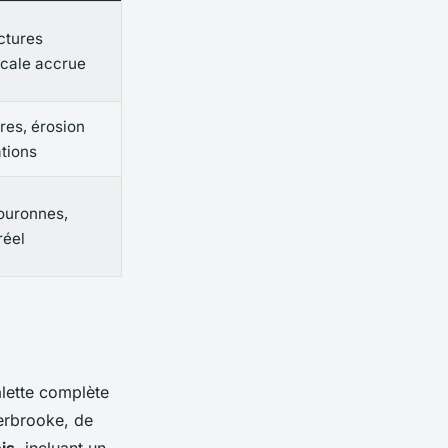
ctures
icale accrue
res, érosion
ations
ouronnes,
réel
alette complète
herbrooke, de
is
, incluant un