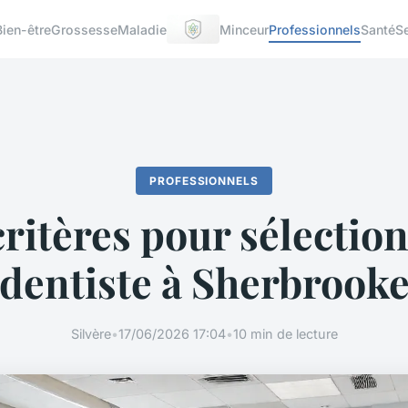
Bien-être
Grossesse
Maladie
Minceur
Professionnels
Santé
S
PROFESSIONNELS
critères pour sélectio
dentiste à Sherbrook
Silvère
•
17/06/2026 17:04
•
10 min de lecture